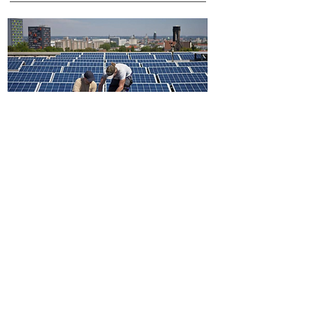
7/1/20
Alicanteplaze
El propietario de Himin Solar crea
en Elche cinco firmas para
gestionar participaciones en
empresas